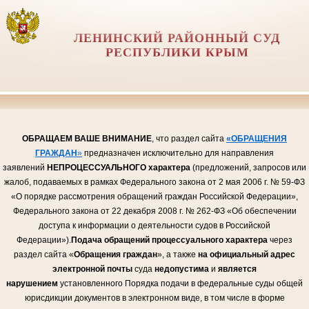
ЛЕНИНСКИЙ РАЙОННЫЙ СУД
РЕСПУБЛИКИ КРЫМ
ОБРАЩАЕМ ВАШЕ ВНИМАНИЕ
, что раздел сайта
«ОБРАЩЕНИЯ
ГРАЖДАН
»
предназначен исключительно для направления
заявлений
НЕПРОЦЕССУАЛЬНОГО
характера
(предложений, запросов или
жалоб, подаваемых в рамках Федерального закона от 2 мая 2006 г. № 59-ФЗ
«О порядке рассмотрения обращений граждан Российской Федерации»,
Федерального закона от 22 декабря 2008 г. № 262-ФЗ «Об обеспечении
доступа к информации о деятельности судов в Российской
Федерации»).
Подача обращений процессуального характера
через
раздел сайта «
Обращения граждан
», а также
на официальный адрес
электронной почты
суда
недопустима
и
является
нарушением
установленного Порядка подачи в федеральные суды общей
юрисдикции документов в электронном виде, в том числе в форме