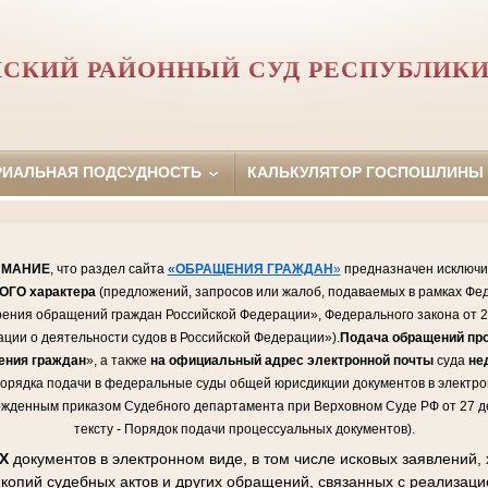
СКИЙ РАЙОННЫЙ СУД РЕСПУБЛИК
РИАЛЬНАЯ ПОДСУДНОСТЬ
КАЛЬКУЛЯТОР ГОСПОШЛИНЫ
ИМАНИЕ
, что раздел сайта
«ОБРАЩЕНИЯ ГРАЖДАН
»
предназначен исключи
НОГО
характера
(предложений, запросов или жалоб, подаваемых в рамках Фед
рения обращений граждан Российской Федерации», Федерального закона от 2
ции о деятельности судов в Российской Федерации»).
Подача обращений пр
ения граждан
», а также
на официальный адрес электронной почты
суда
не
орядка подачи в федеральные суды общей юрисдикции документов в электрон
ржденным приказом Судебного департамента при Верховном Суде РФ от 27 де
тексту - Порядок подачи процессуальных документов).
ЫХ
документов в электронном виде, в том числе исковых заявлений,
 копий судебных актов и других обращений, связанных с реализац