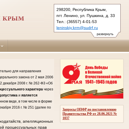
298200, Республика Крым,
пгт. Ленино, ул. Пушкина, д. 33
И КРЫМ
Тел.: (36557) 4-01-53
leninskiy.krm@sudrf.ru
развернуть
тельно для направления
ерального закона от 2 мая 2006
2 декабря 2008 г. № 262-ФЗ «Об
оцессуального характера
через
допустима
и
является
ном виде, в том числе в форме
кабря 2016 г. № 251 (далее по
Запросы ОПФР по постановлению
Правительства РФ от 28.06.2021 №
1037
 ходатайств, апелляционных
ией процессуальных прав