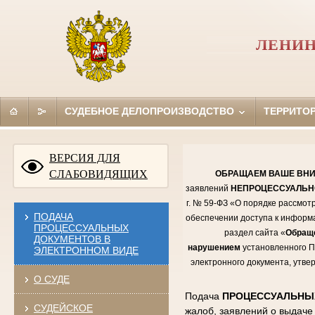
ЛЕНИН
СУДЕБНОЕ ДЕЛОПРОИЗВОДСТВО
ТЕРРИТО
ВЕРСИЯ ДЛЯ
СЛАБОВИДЯЩИХ
ОБРАЩАЕМ ВАШЕ ВН
заявлений
НЕПРОЦЕССУАЛЬ
г. № 59-ФЗ «О порядке рассмот
ПОДАЧА
обеспечении доступа к информа
ПРОЦЕССУАЛЬНЫХ
раздел сайта «
Обращ
ДОКУМЕНТОВ В
нарушением
установленного П
ЭЛЕКТРОННОМ ВИДЕ
электронного документа, утве
О СУДЕ
Подача
ПРОЦЕССУАЛЬН
СУДЕЙСКОЕ
жалоб, заявлений о выдаче