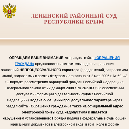
ЛЕНИНСКИЙ РАЙОННЫЙ СУД
РЕСПУБЛИКИ КРЫМ
ОБРАЩАЕМ ВАШЕ ВНИМАНИЕ
, что раздел сайта
«ОБРАЩЕНИЯ
ГРАЖДАН
»
предназначен исключительно для направления
заявлений
НЕПРОЦЕССУАЛЬНОГО
характера
(предложений, запросов или
жалоб, подаваемых в рамках Федерального закона от 2 мая 2006 г. № 59-ФЗ
«О порядке рассмотрения обращений граждан Российской Федерации»,
Федерального закона от 22 декабря 2008 г. № 262-ФЗ «Об обеспечении
доступа к информации о деятельности судов в Российской
Федерации»).
Подача обращений процессуального характера
через
раздел сайта «
Обращения граждан
», а также
на официальный адрес
электронной почты
суда
недопустима
и
является
нарушением
установленного Порядка подачи в федеральные суды общей
юрисдикции документов в электронном виде, в том числе в форме